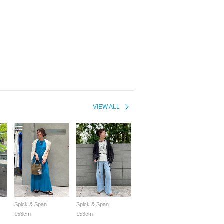
VIEW ALL
Spick & Span
Spick & Span
153cm
153cm