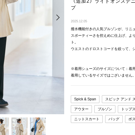
《追加2》ライトオンスデ
プ
Next
2025.12.05
撥水機能付きの人気ブルゾンが、リニ
スポーティーさを控えめに仕上げ、よ
ト。
ウエストのドロストコードを絞って、
※着用シューズのサイズについて：着
着用しているサイズではございません
Spick & Span
スピック アンド 
アウター
ブルゾン
トップ
ニットスカート
バッグ
ボ