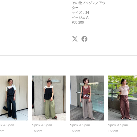
その他ブルゾン／アウ
ター
サイズ :
34
ベージュ A
¥35,200
ck & Span
Spick & Span
Spick & Span
Spick & Span
3cm
153cm
153cm
153cm