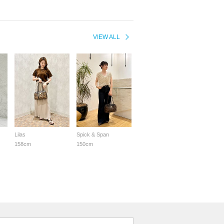
VIEW ALL
Lilas
Spick & Span
158cm
150cm