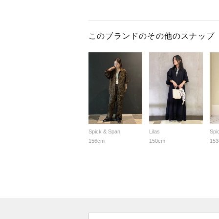
このブランドのその他のスナップ
Spick & Span
Lilas
Spi
156cm
150cm
15