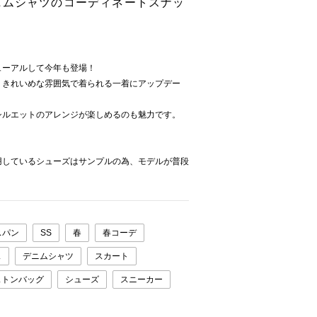
ニムシャツのコーディネートスナッ
ューアルして今年も登場！
りきれいめな雰囲気で着られる一着にアップデー
シルエットのアレンジが楽しめるのも魅力です。
用しているシューズはサンプルの為、モデルが普段
。
スパン
SS
春
春コーデ
ス
デニムシャツ
スカート
ストンバッグ
シューズ
スニーカー