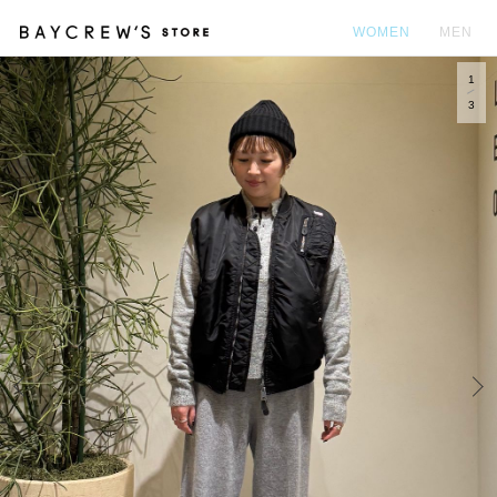
WOMEN
MEN
1
カ
3
Prev