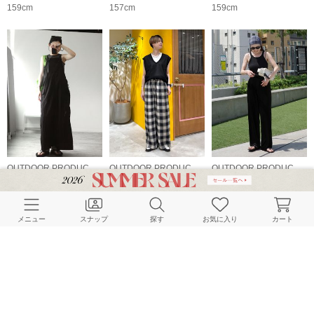
159cm
157cm
159cm
OUTDOOR PRODUCTS Usual Things
OUTDOOR PRODUCTS Usual Things
OUTDOOR PRODUCTS Usual Things
163cm
162cm
156cm
メニュー
スナップ
探す
お気に入り
カート