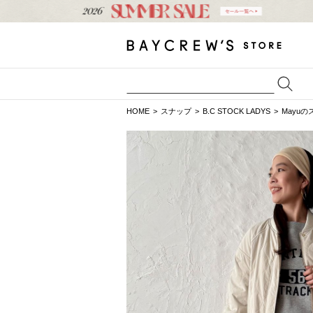
HOME
スナップ
B.C STOCK LADYS
Mayu