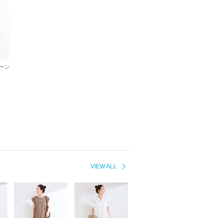
ーン
VIEW ALL