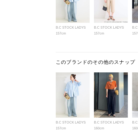
B.C STOCK LADYS
B.C STOCK LADYS
B.
157cm
157cm
15
このブランドのその他のスナップ
B.C STOCK LADYS
B.C STOCK LADYS
B.
157cm
160cm
16