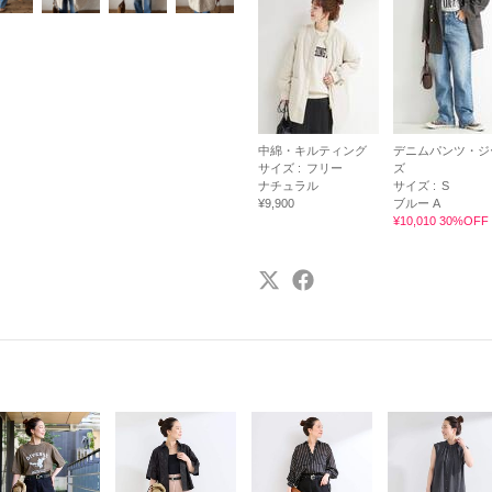
中綿・キルティング
デニムパンツ・ジ
サイズ :
フリー
ズ
ナチュラル
サイズ :
S
¥9,900
ブルー A
¥10,010 30%OFF