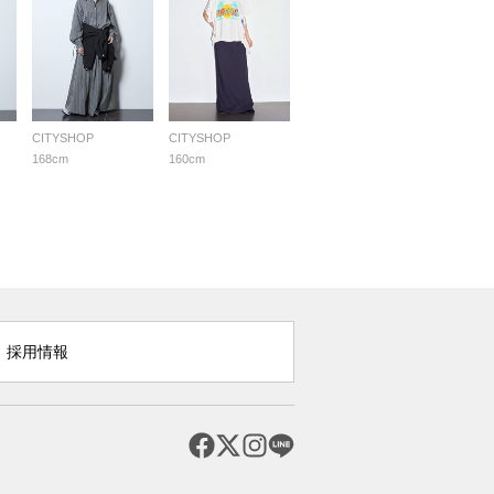
CITYSHOP
CITYSHOP
168cm
160cm
採用情報