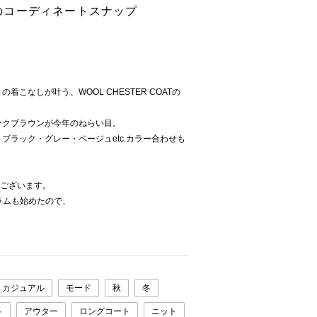
ートのコーディネートスナップ
こなしが叶う、WOOL CHESTER COATの
ークブラウンが今年のねらい目。
ブラック・グレー・ベージュetc.カラー合わせも
うございます。
グラムも始めたので、
カジュアル
モード
秋
冬
ト
アウター
ロングコート
ニット