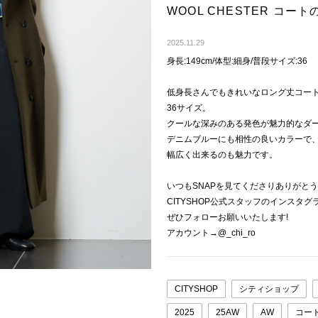
WOOL CHESTER コ
2025.11.29
身長:149cm/体型:細身/普段サイズ:36
低身長さんでもきれいなロング丈コートの着
36サイズ。
クールな深みのある発色が魅力的なダ
デニムブルーにも相性の良いカラーで、
幅広く出来るのも魅力です。
いつもSNAPを見てくださりありがと
CITYSHOP公式スタッフのインスタ
ぜひフォローお願いいたします!
アカウント→@_chi_ro
CITYSHOP
シティショップ
2025
25AW
AW
コー