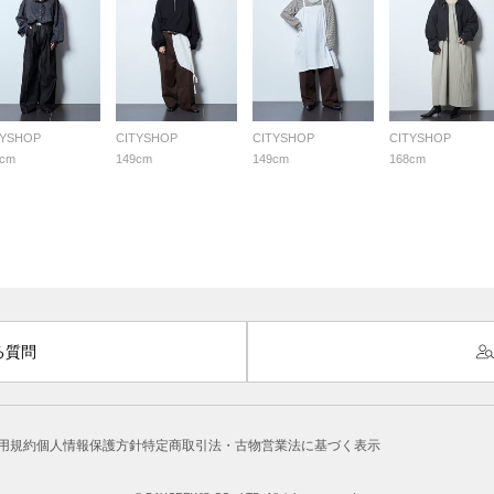
TYSHOP
CITYSHOP
CITYSHOP
CITYSHOP
0cm
149cm
149cm
168cm
る質問
用規約
個人情報保護方針
特定商取引法・古物営業法に基づく表示