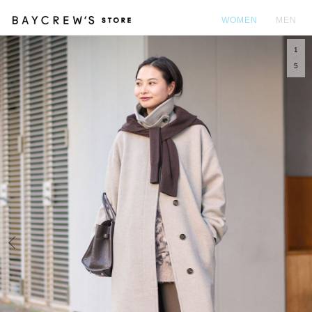
WOMEN
MEN
1
カ
5
Prev