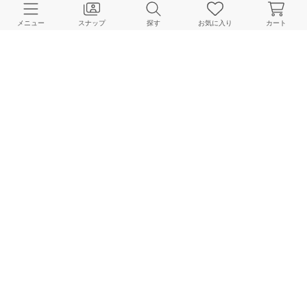
メニュー
スナップ
探す
お気に入り
カート
JOURNAL STANDARD LADYS
JOURNAL STANDARD LADYS
JOURNAL STANDARD LADYS
173cm
173cm
153cm
HOME
スナップ
JOURNAL STANDARD LADYS
murakamifunaのスナップ
BAYCREW’S STORE 公式アプリ
パスワードレスでかんたんログイン