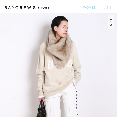
WOMEN
MEN
1
カ
3
Prev