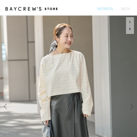
WOMEN
MEN
1
カ
6
Prev