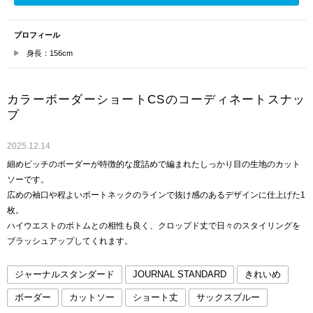
プロフィール
身長：156cm
カラーボーダーショートCSのコーディネートスナッ
プ
2025.12.14
細めピッチのボーダーが特徴的な度詰めで編まれたしっかり目の生地のカット
ソーです。
広めの袖口や程よいボートネックのラインで抜け感のあるデザインに仕上げた1
枚。
ハイウエストのボトムとの相性も良く、クロップド丈で日々のスタイリングを
ブラッシュアップしてくれます。
ジャーナルスタンダード
JOURNAL STANDARD
きれいめ
ボーダー
カットソー
ショート丈
サックスブルー