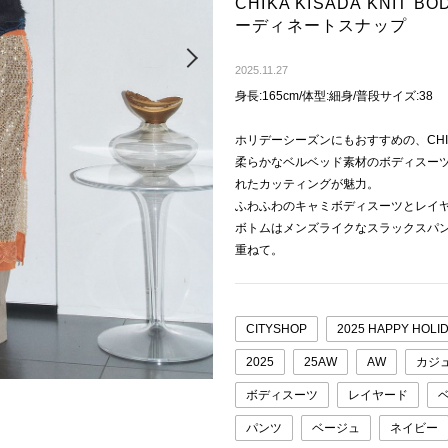
CHIKA KISADA KNIT 
ーディネートスナップ
Next
2025.11.27
身長:165cm/体型:細身/普段サイズ:38
ホリデーシーズンにもおすすめの、CHIK
柔らかなベルベッド素材のボディスー
れたカッティングが魅力。
ふわふわのキャミボディスーツとレイ
ボトムはメンズライクなスラックスパ
重ねて。
CITYSHOP
2025 HAPPY HOLI
2025
25AW
AW
カジ
ボディスーツ
レイヤード
パンツ
ベージュ
ネイビー