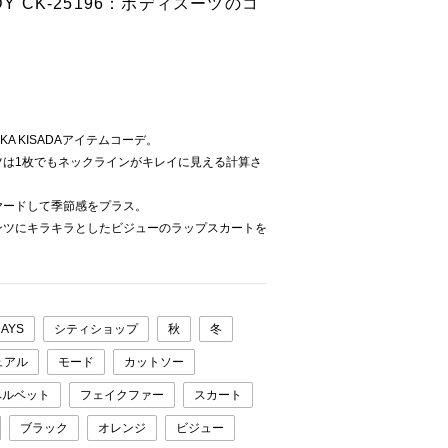
BODY CK-25196：ボディスーツのコ
A KISADAアイテムコーデ。
ツは1枚でもネックラインがキレイに見える計算さ
ヤードして季節感をプラス。
ンツにキラキラとしたビジューのラップスカートを
DAYS
シティショップ
秋
冬
ュアル
モード
カットソー
ベルベット
フェイクファー
スカート
ブラック
オレンジ
ビジュー