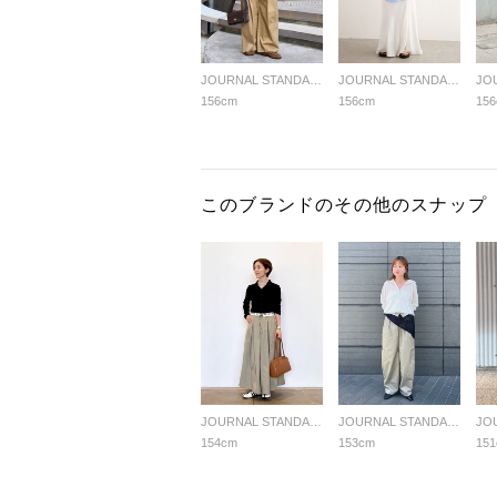
JOURNAL STANDARD LADYS
JOURNAL STANDARD LADYS
156cm
156cm
15
このブランドのその他のスナップ
JOURNAL STANDARD LADYS
JOURNAL STANDARD LADYS
154cm
153cm
15