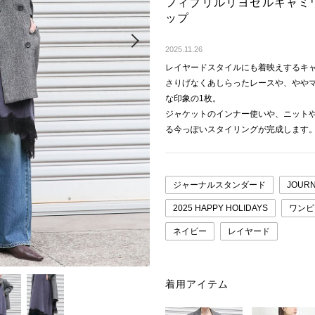
フィブリルリヨセルキャミ
ップ
Next
2025.11.26
レイヤードスタイルにも着映えするキ
さりげなくあしらったレースや、やや
な印象の1枚。
ジャケットのインナー使いや、ニット
る今っぽいスタイリングが完成します
ジャーナルスタンダード
JOURN
2025 HAPPY HOLIDAYS
ワンピ
ネイビー
レイヤード
着用アイテム