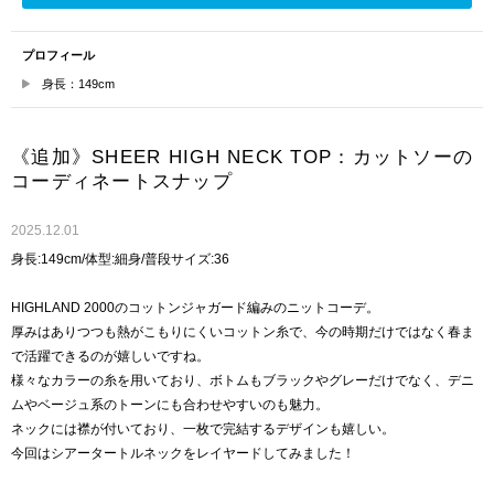
プロフィール
身長：149cm
《追加》SHEER HIGH NECK TOP：カットソーの
コーディネートスナップ
2025.12.01
身長:149cm/体型:細身/普段サイズ:36
HIGHLAND 2000のコットンジャガード編みのニットコーデ。
厚みはありつつも熱がこもりにくいコットン糸で、今の時期だけではなく春ま
で活躍できるのが嬉しいですね。
様々なカラーの糸を用いており、ボトムもブラックやグレーだけでなく、デニ
ムやベージュ系のトーンにも合わせやすいのも魅力。
ネックには襟が付いており、一枚で完結するデザインも嬉しい。
今回はシアータートルネックをレイヤードしてみました！