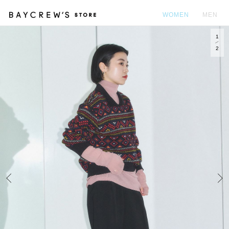
WOMEN
MEN
1
カ
2
Prev