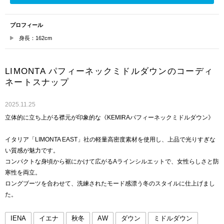
プロフィール
身長：162cm
LIMONTA パフィーネックミドルダウンのコーディ
ネートスナップ
2025.11.25
立体的に立ち上がる襟元が印象的な《KEMIRAパフィーネックミドルダウン》
イタリア「LIMONTA EAST」社の軽量高密度素材を使用し、上品で光りすぎな
い質感が魅力です。
コンパクトな身頃から裾にかけて広がるAラインシルエットで、女性らしさと防
寒性を両立。
ロングブーツを合わせて、洗練されたモード感漂う冬のスタイルに仕上げまし
た。
IENA
イエナ
秋冬
AW
ダウン
ミドルダウン