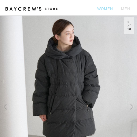
WOMEN
MEN
1
カ
10
Prev