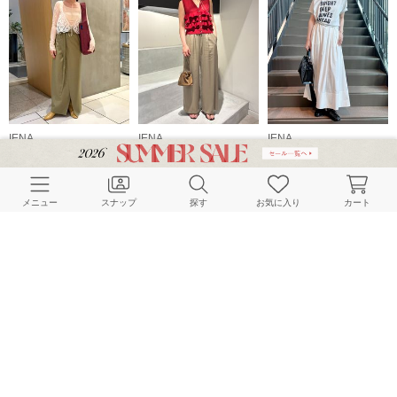
IENA
IENA
IENA
158cm
163cm
160cm
メニュー
スナップ
探す
お気に入り
カート
IENA
IENA
IENA
160cm
152cm
152cm