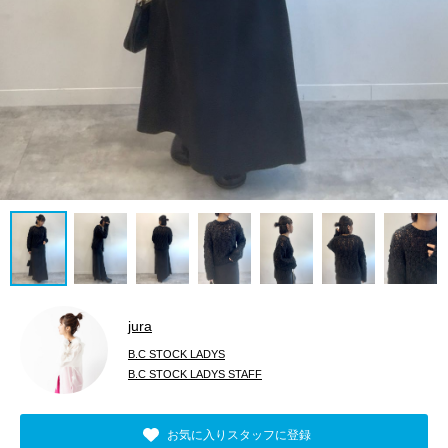
jura
B.C STOCK LADYS
B.C STOCK LADYS STAFF
お気に入りスタッフに登録