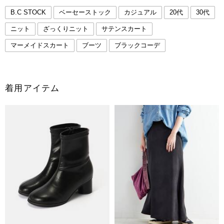
B.C STOCK
ベーセーストック
カジュアル
20代
30代
ニット
ざっくりニット
サテンスカート
マーメイドスカート
ブーツ
ブラックコーデ
着用アイテム