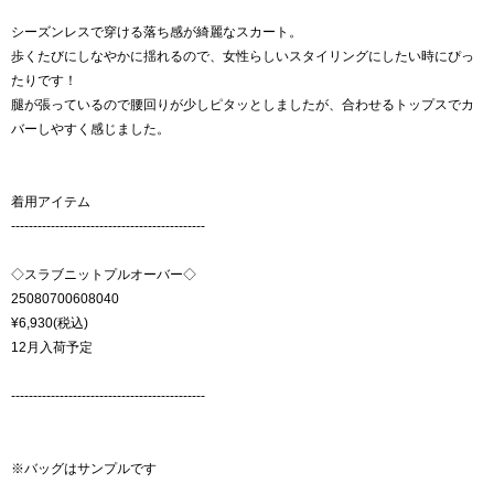
シーズンレスで穿ける落ち感が綺麗なスカート。
歩くたびにしなやかに揺れるので、女性らしいスタイリングにしたい時にぴっ
たりです！
腿が張っているので腰回りが少しピタッとしましたが、合わせるトップスでカ
バーしやすく感じました。
着用アイテム
--------------------------------------------
◇スラブニットプルオーバー◇
25080700608040
¥6,930(税込)
12月入荷予定
--------------------------------------------
※バッグはサンプルです