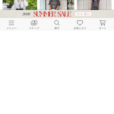
メニュー
スナップ
探す
お気に入り
カート
B.C STOCK LADYS
B.C STOCK LADYS
B.C STOCK LADYS
157cm
163cm
158cm
B.C STOCK LADYS
B.C STOCK LADYS
B.C STOCK LADYS
157cm
163cm
161cm