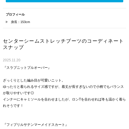
プロフィール
身長：153cm
センターシームストレッチブーツのコーディネート
スナップ
2025.11.20
『スラブニットプルオーバー』
ざっくりとした編み目が可愛いニット。
ゆったりと着られるサイズ感ですが、着丈が長すぎないので小柄でもバランス
が取りやすいです◎
インナーにキャミソールを合わせましたが、ロンTを合わせれば冬も温かく着ら
れそうです！
『フィブリルサテンマーメイドスカート』