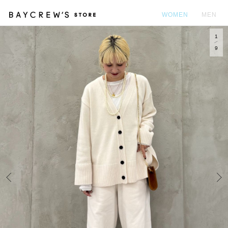
WOMEN
MEN
1
カ
9
Prev