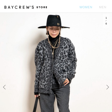
WOMEN
MEN
1
カ
6
Prev