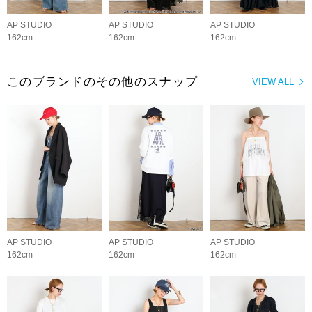
AP STUDIO
AP STUDIO
AP STUDIO
162cm
162cm
162cm
このブランドのその他のスナップ
VIEW ALL
AP STUDIO
AP STUDIO
AP STUDIO
162cm
162cm
162cm