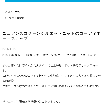
プロフィール
身長：160cm
ニュアンスコクーンシルエットニットのコーディネ
ートスナップ
2025.11.25
30代前半 身長：160cm /イエベ スプリング/ ウェーブ / 普段サイズ: 36～38
さっと穿くだけで華やかなスタイルに仕上がる、ドット柄のプリーツスカー
ト。
広がりすぎないシルエット＆軽やかな生地感で、甘すぎず大人っぽく着こなせ
るのが◎
ウエストゴムなので楽ちんで、オンオフ問わず着まわせる万能さも魅力です。
※シューズ：現在お取り扱いはございません。