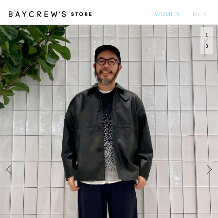
WOMEN
MEN
1
カ
3
Prev