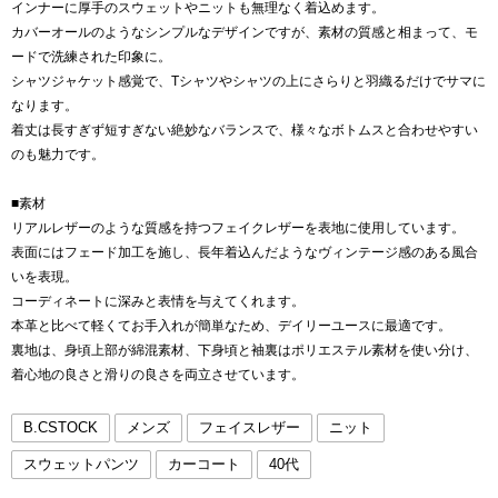
インナーに厚手のスウェットやニットも無理なく着込めます。
カバーオールのようなシンプルなデザインですが、素材の質感と相まって、モ
ードで洗練された印象に。
シャツジャケット感覚で、Tシャツやシャツの上にさらりと羽織るだけでサマに
なります。
着丈は長すぎず短すぎない絶妙なバランスで、様々なボトムスと合わせやすい
のも魅力です。
■素材
リアルレザーのような質感を持つフェイクレザーを表地に使用しています。
表面にはフェード加工を施し、長年着込んだようなヴィンテージ感のある風合
いを表現。
コーディネートに深みと表情を与えてくれます。
本革と比べて軽くてお手入れが簡単なため、デイリーユースに最適です。
裏地は、身頃上部が綿混素材、下身頃と袖裏はポリエステル素材を使い分け、
着心地の良さと滑りの良さを両立させています。
B.CSTOCK
メンズ
フェイスレザー
ニット
スウェットパンツ
カーコート
40代