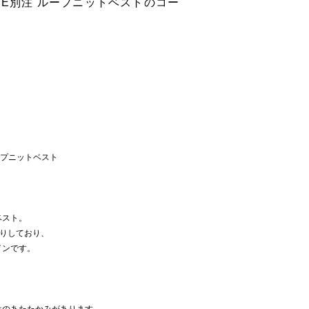
SLOBE別注 ループニットベストのコー
 ループニットベスト
ベスト。
りしており、
インです。
！