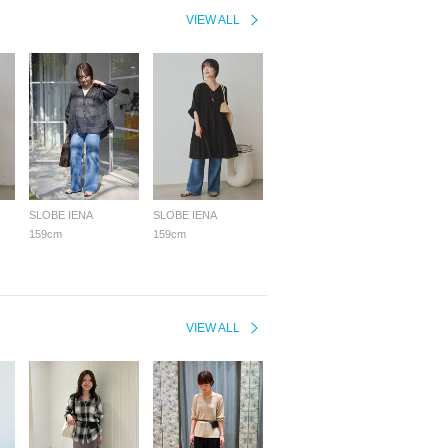
VIEW ALL
SLOBE IENA
SLOBE IENA
159cm
159cm
VIEW ALL