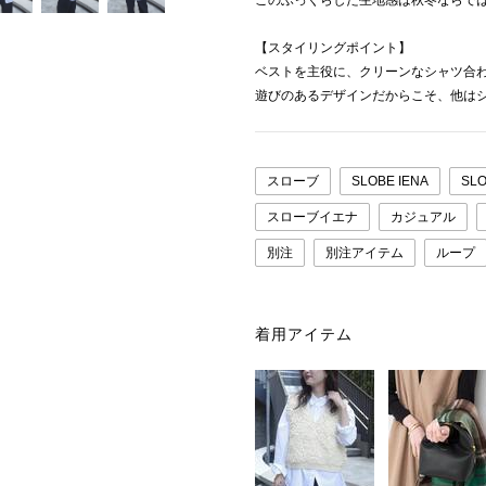
このふっくらした生地感は秋冬ならで
【スタイリングポイント】
ベストを主役に、クリーンなシャツ合
遊びのあるデザインだからこそ、他は
スローブ
SLOBE IENA
SL
スローブイエナ
カジュアル
別注
別注アイテム
ループ
着用アイテム