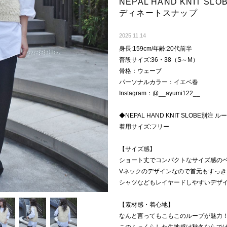
NEPAL HAND KNIT 
ディネートスナップ
Next
2025.11.14
身長:159cm/年齢:20代前半
普段サイズ:36・38（S～M）
骨格：ウェーブ
パーソナルカラー：イエベ春
Instagram：@__ayumi122__
◆NEPAL HAND KNIT SLOBE別注
着用サイズ:フリー
【サイズ感】
ショート丈でコンパクトなサイズ感の
Vネックのデザインなので首元もすっき
シャツなどもレイヤードしやすいデザ
【素材感・着心地】
なんと言ってもこもこのループが魅力