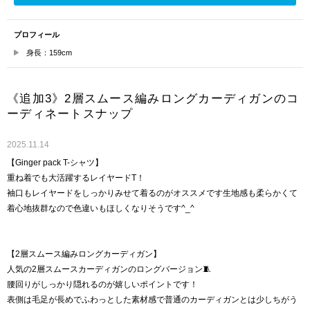
プロフィール
身長：159cm
《追加3》2層スムース編みロングカーディガンのコ
ーディネートスナップ
2025.11.14
【Ginger pack T-シャツ】
重ね着でも大活躍するレイヤードT！
袖口もレイヤードをしっかりみせて着るのがオススメです生地感も柔らかくて
着心地抜群なので色違いもほしくなりそうです^_^
【2層スムース編みロングカーディガン】
人気の2層スムースカーディガンのロングバージョン🧵
腰回りがしっかり隠れるのが嬉しいポイントです！
表側は毛足が長めでふわっとした素材感で普通のカーディガンとは少しちがう