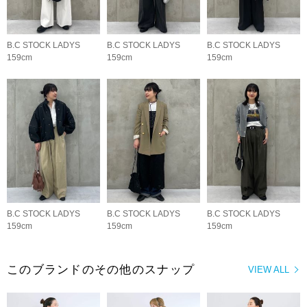
B.C STOCK LADYS
B.C STOCK LADYS
B.C STOCK LADYS
159cm
159cm
159cm
B.C STOCK LADYS
B.C STOCK LADYS
B.C STOCK LADYS
159cm
159cm
159cm
このブランドのその他のスナップ
VIEW ALL