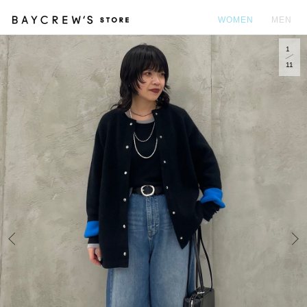
WOMEN
MEN
1
カ
11
Prev