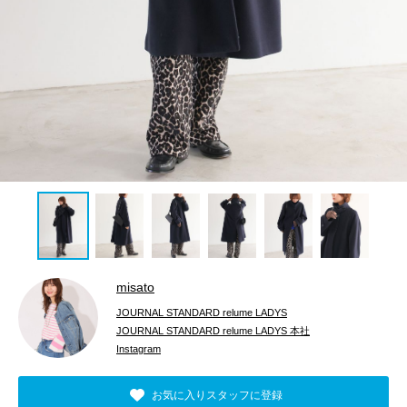
misato
JOURNAL STANDARD relume LADYS
JOURNAL STANDARD relume LADYS 本社
Instagram
お気に入りスタッフに登録