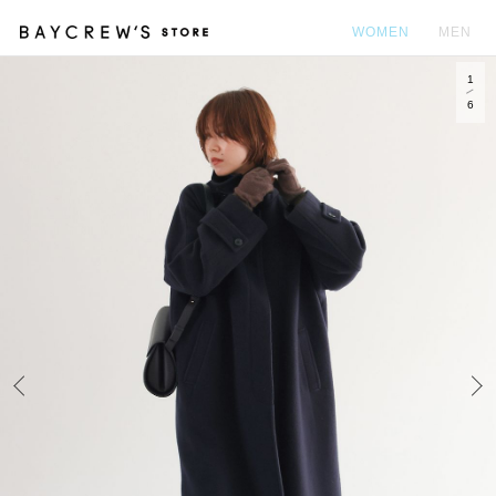
WOMEN
MEN
1
カ
6
Prev