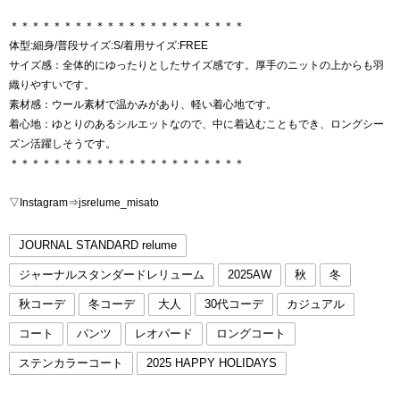
＊＊＊＊＊＊＊＊＊＊＊＊＊＊＊＊＊＊＊＊＊＊
体型:細身/普段サイズ:S/着用サイズ:FREE
サイズ感：全体的にゆったりとしたサイズ感です。厚手のニットの上からも羽
織りやすいです。
素材感：ウール素材で温かみがあり、軽い着心地です。
着心地：ゆとりのあるシルエットなので、中に着込むこともでき、ロングシー
ズン活躍しそうです。
＊＊＊＊＊＊＊＊＊＊＊＊＊＊＊＊＊＊＊＊＊＊
▽Instagram⇒jsrelume_misato
JOURNAL STANDARD relume
ジャーナルスタンダードレリューム
2025AW
秋
冬
秋コーデ
冬コーデ
大人
30代コーデ
カジュアル
コート
パンツ
レオパード
ロングコート
ステンカラーコート
2025 HAPPY HOLIDAYS