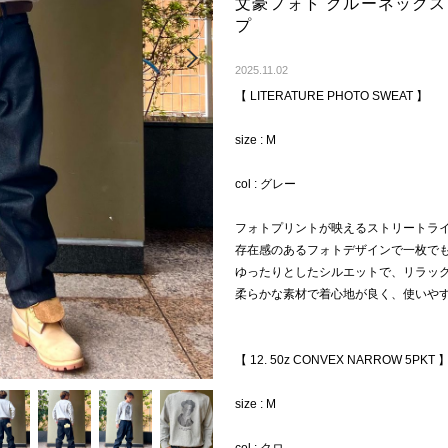
文豪フォト クルーネック
プ
Next
2025.11.02
【 LITERATURE PHOTO SWEAT 】
size : M
col : グレー
フォトプリントが映えるストリートラ
存在感のあるフォトデザインで一枚で
ゆったりとしたシルエットで、リラッ
柔らかな素材で着心地が良く、使いや
【 12. 50z CONVEX NARROW 5PKT 
size : M