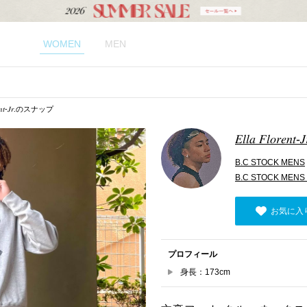
WOMEN
MEN
𝑜𝑟𝑒𝑛𝑡-𝐽𝑟.のスナップ
𝐸𝑙𝑙𝑎 𝐹𝑙𝑜𝑟𝑒𝑛𝑡-𝐽
B.C STOCK MENS
B.C STOCK ME
お気に入
プロフィール
身長：173cm