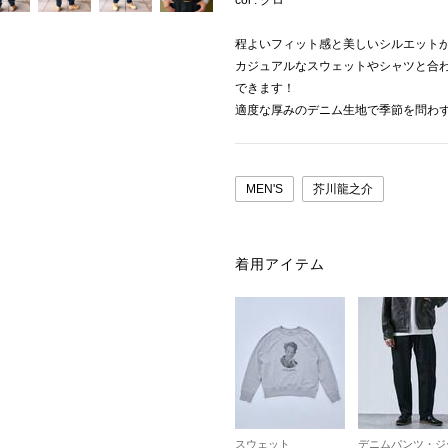
col : クロ
程よいフィット感と美しいシルエット
カジュアルなスウェットやシャツと合
できます！
適度な厚みのデニム生地で季節を問わ
MEN'S
芥川龍之介
着用アイテム
スウェット
デニムパンツ・ジ