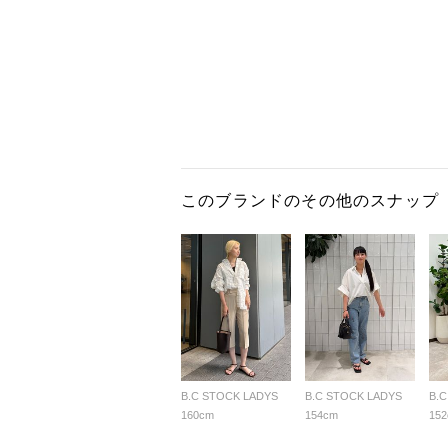
このブランドのその他のスナップ
B.C STOCK LADYS
B.C STOCK LADYS
B.
160cm
154cm
15