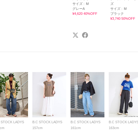
サイズ :
M
ズ
グレーA
サイズ :
M
¥4,620 40%OFF
ブラック
¥3,740 50%OFF
C STOCK LADYS
B.C STOCK LADYS
B.C STOCK LADYS
B.C STOCK LADY
2cm
157cm
161cm
163cm