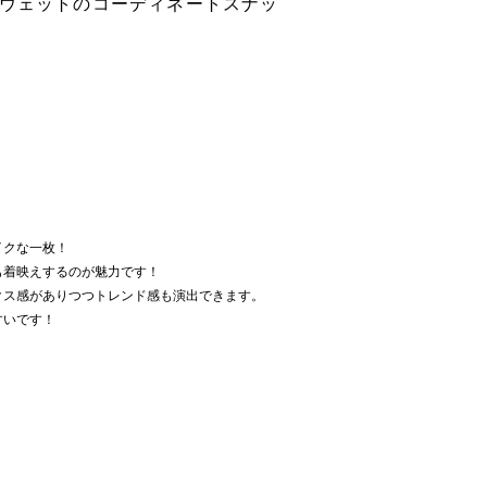
スウェットのコーディネートスナッ
イクな一枚！
も着映えするのが魅力です！
クス感がありつつトレンド感も演出できます。
すいです！
】