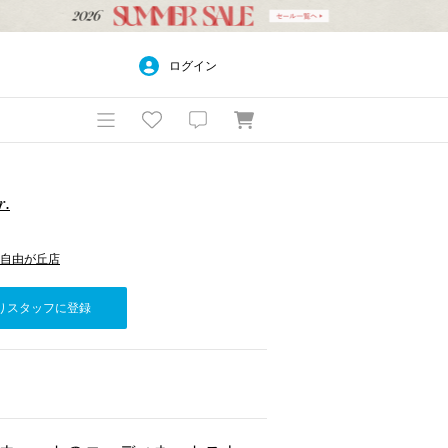
ログイン
𝑟.
NS 自由が丘店
りスタッフに登録