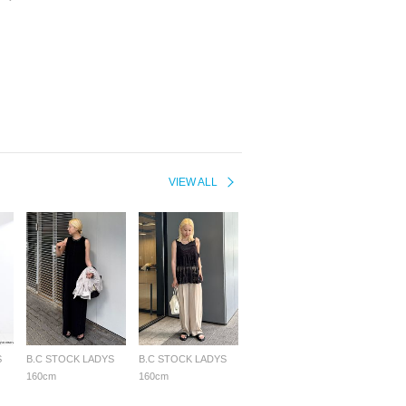
VIEW ALL
S
B.C STOCK LADYS
B.C STOCK LADYS
160cm
160cm