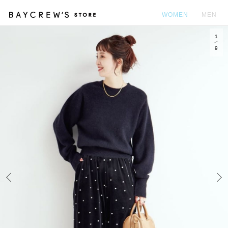
WOMEN
MEN
1
カ
9
Prev