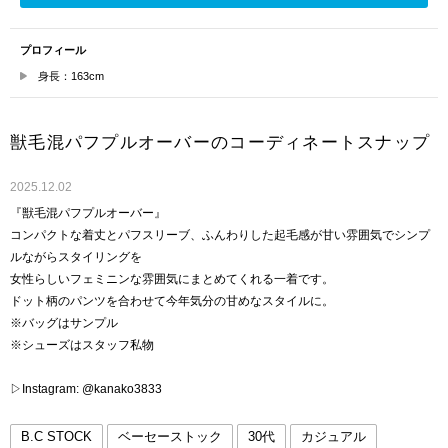
プロフィール
身長：163cm
獣毛混パフプルオーバーのコーディネートスナップ
2025.12.02
『獣毛混パフプルオーバー』
コンパクトな着丈とパフスリーブ、ふんわりした起毛感が甘い雰囲気でシンプ
ルながらスタイリングを
女性らしいフェミニンな雰囲気にまとめてくれる一着です。
ドット柄のパンツを合わせて今年気分の甘めなスタイルに。
※バッグはサンプル
※シューズはスタッフ私物
▷Instagram: @kanako3833
B.C STOCK
ベーセーストック
30代
カジュアル