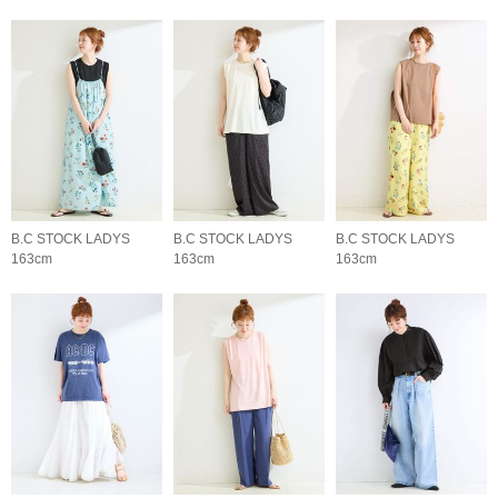
B.C STOCK LADYS
B.C STOCK LADYS
B.C STOCK LADYS
163cm
163cm
163cm