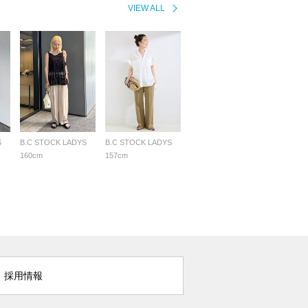
VIEW ALL
S
B.C STOCK LADYS
B.C STOCK LADYS
160cm
157cm
採用情報