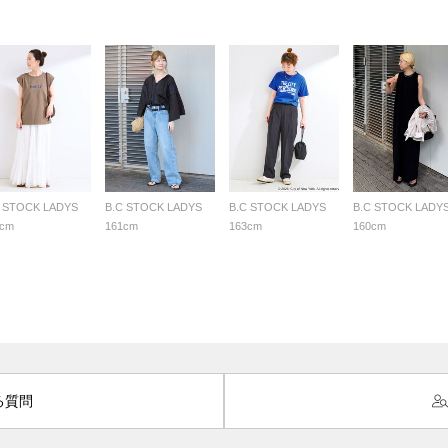
C STOCK LADYS
B.C STOCK LADYS
B.C STOCK LADYS
B.C STOCK LADY
7cm
161cm
163cm
160cm
る質問