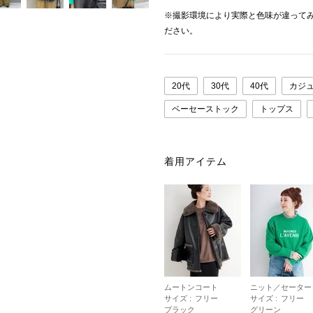
※撮影環境により実際と色味が違って
ださい。
20代
30代
40代
カジ
ベーセーストック
トップス
着用アイテム
ムートンコート
ニット／セーター
サイズ :
フリー
サイズ :
フリー
ブラック
グリーン