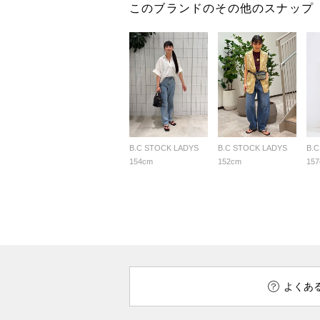
このブランドのその他のスナップ
B.C STOCK LADYS
B.C STOCK LADYS
B.
154cm
152cm
15
よくあ