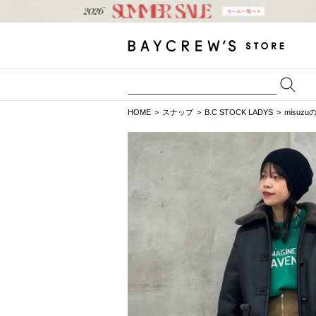
HOME
スナップ
B.C STOCK LADYS
misuz