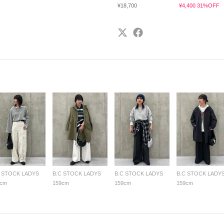
¥18,700
¥4,400 31%OFF
C STOCK LADYS
B.C STOCK LADYS
B.C STOCK LADYS
B.C STOCK LADY
9cm
159cm
159cm
159cm