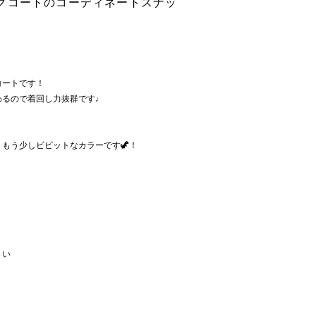
クコートのコーディネートスナッ
】
コートです！
わるので着回し力抜群です♩
もう少しビビットなカラーです🦖！
さい