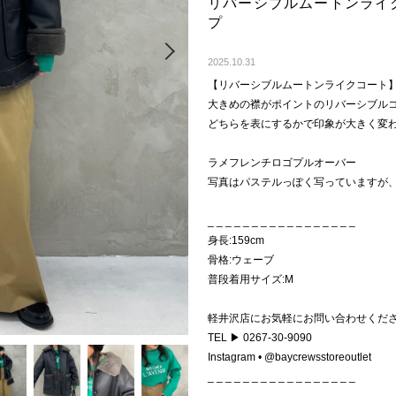
リバーシブルムートンライ
プ
Next
2025.10.31
【リバーシブルムートンライクコート
大きめの襟がポイントのリバーシブル
どちらを表にするかで印象が大きく変
ラメフレンチロゴプルオーバー
写真はパステルっぽく写っていますが、
_ _ _ _ _ _ _ _ _ _ _ _ _ _ _ _ _
身長:159cm
骨格:ウェーブ
普段着用サイズ:M
軽井沢店にお気軽にお問い合わせくだ
TEL ▶ 0267-30-9090
Instagram • @baycrewsstoreoutlet
_ _ _ _ _ _ _ _ _ _ _ _ _ _ _ _ _