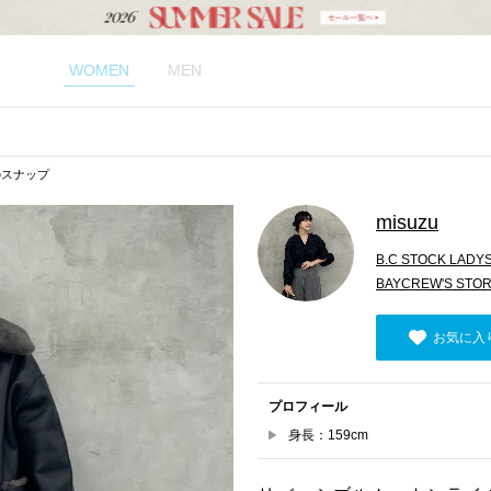
WOMEN
MEN
uのスナップ
misuzu
B.C STOCK LADY
BAYCREW'S STOR
お気に入
プロフィール
身長：159cm