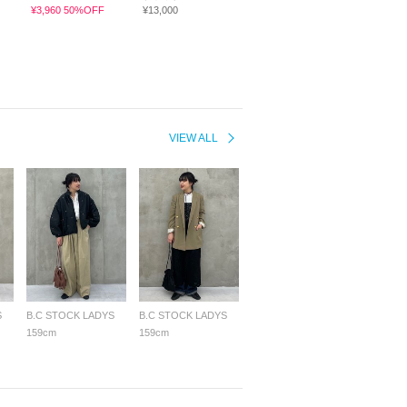
¥3,960 50%OFF
¥13,000
VIEW ALL
S
B.C STOCK LADYS
B.C STOCK LADYS
159cm
159cm