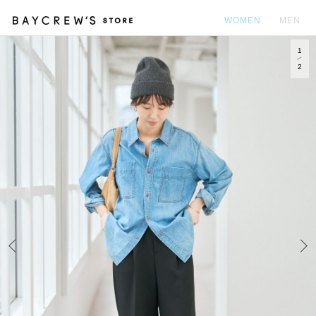
WOMEN
MEN
1
カ
2
Prev