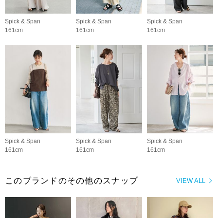
Spick & Span
Spick & Span
Spick & Span
161cm
161cm
161cm
Spick & Span
Spick & Span
Spick & Span
161cm
161cm
161cm
このブランドのその他のスナップ
VIEW ALL