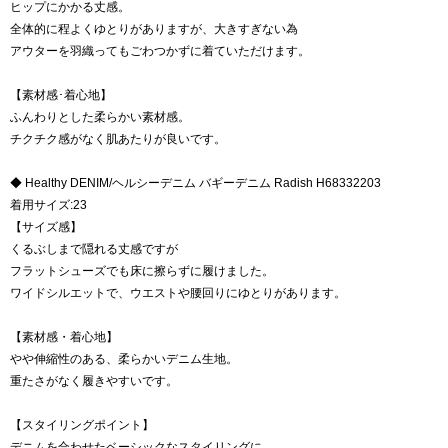
ヒップにかかる丈感。
全体的に程よくゆとりがありますが、大きすぎない為
アウターを羽織ってもごわつかずに着ていただけます。
【素材感･着心地】
ふんわりとした柔らかい素材感。
チクチク感がなく肌あたりが良いです。
◆ Healthy DENIM/ヘルシーデニム バギーデニム Radish H68332203
着用サイズ:23
【サイズ感】
くるぶしまで隠れる丈感ですが
フラットシューズでも床に擦らずに履けました。
ワイドシルエットで、ウエストや腰回りにゆとりがあります。
【素材感・着心地】
やや伸縮性のある、柔らかいデニム生地。
重たさがなく履きやすいです。
【スタイリングポイント】
デニムを合わせたベーシックなスタイリングに。