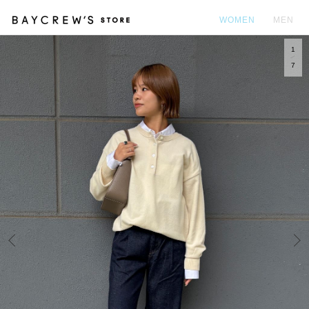
WOMEN
MEN
1
カ
7
Prev