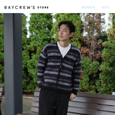
WOMEN
MEN
1
カ
5
Prev