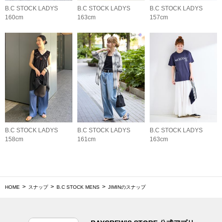
B.C STOCK LADYS
B.C STOCK LADYS
B.C STOCK LADYS
160cm
163cm
157cm
B.C STOCK LADYS
B.C STOCK LADYS
B.C STOCK LADYS
158cm
161cm
163cm
HOME
スナップ
B.C STOCK MENS
JIMINのスナップ