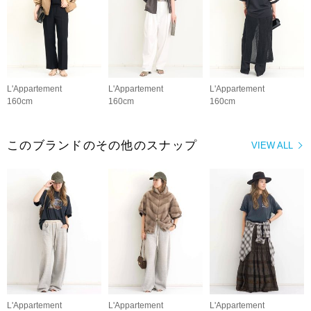
L'Appartement
L'Appartement
L'Appartement
160cm
160cm
160cm
このブランドのその他のスナップ
VIEW ALL
L'Appartement
L'Appartement
L'Appartement