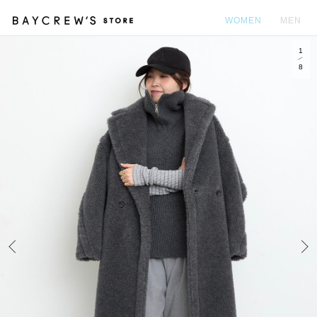
WOMEN
MEN
1
カ
8
Prev