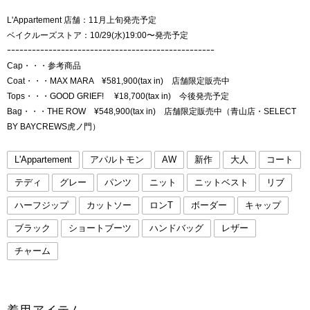
L'Appartement 店舗：11月上旬発売予定
ベイクルーズストア：10/29(水)19:00〜発売予定
ｰｰｰｰｰｰｰｰｰｰｰｰｰｰｰｰｰｰｰｰｰｰｰｰｰｰｰｰｰｰｰｰｰｰｰｰｰｰｰｰｰｰｰｰｰｰｰｰｰｰ
Cap・・・参考商品
Coat・・・MAX MARA ¥581,900(tax in) 店舗限定販売中
Tops・・・GOOD GRIEF! ¥18,700(tax in) 今後発売予定
Bag・・・THE ROW ¥548,900(tax in) 店舗限定販売中（青山店・SELECT
BY BAYCREWS虎ノ門）
L'Appartement
アパルトモン
AW
新作
大人
コート
テディ
グレー
パンツ
ニット
ニットベスト
リブ
ハーフジップ
カットソー
ロンT
ボーダー
キャップ
ブラック
ショートブーツ
ハンドバッグ
レザー
チャーム