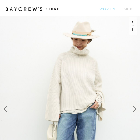
WOMEN
MEN
1
カ
8
Prev