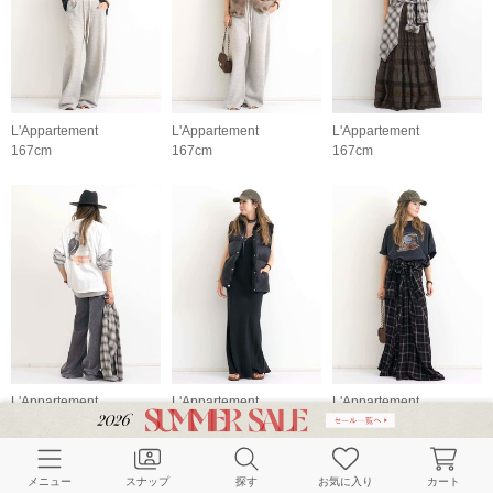
L'Appartement
L'Appartement
L'Appartement
167cm
167cm
167cm
L'Appartement
L'Appartement
L'Appartement
167cm
167cm
167cm
メニュー
スナップ
探す
お気に入り
カート