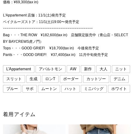
価格：¥69,300(tax in)
L'Appartement 店舗：11/1(土)発売予定
ベイクルーズストア：11/1(土)19:00〜発売予定
ｰｰｰｰｰｰｰｰｰｰｰｰｰｰｰｰｰｰｰｰｰｰｰｰｰｰｰｰｰｰｰｰｰｰｰｰｰｰｰｰｰｰｰｰｰｰｰｰｰｰ
Bag・・・THE ROW ¥182,600(tax in) 店舗限定販売中（青山店・SELECT
BY BAYCREWS虎ノ門）
Tops・・・GOOD GRIEF! ¥18,700(tax in) 今後発売予定
Pants・・・GOOD GRIEF! ¥37,400(tax in) 11月中旬発売予定
L'Appartement
アパルトモン
AW
新作
大人
ニット
スリット
生成
ロンT
ボーダー
カットソー
デニム
ブルー
サボ
ムートン
ハット
ミニバッグ
ホワイト
着用アイテム