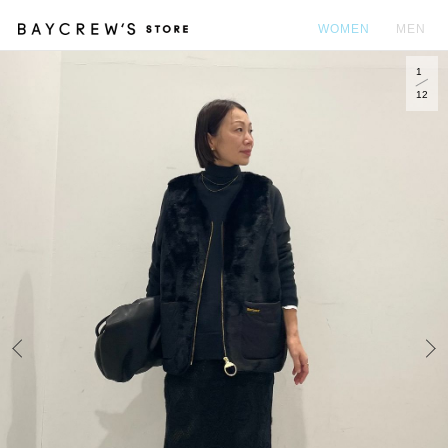
WOMEN
MEN
1
カ
12
Prev