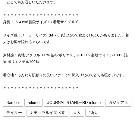
ーとしてもお召しいただけます。
＊＊＊＊＊＊＊＊＊＊＊＊＊＊＊＊＊＊＊＊＊
身長:１５４cm/ 普段サイズ:Ｓ/ 着用サイズ:010
サイズ感：メーカーサイズはM〜Ｌ表記なので程よくゆとりがありました。着
丈はお尻が隠れるぐらいです。
素材感：表地:アクリル100% 基布:ポリエステル100% 裏地:ナイロン100% 詰
物:ポリエステル100%
着心地：ふんわり肌触りの良いファーで中綿入りなのでとても暖かいです。
＊＊＊＊＊＊＊＊＊＊＊＊＊＊＊＊＊＊＊＊＊
Barbour
relume
JOURNAL STANDERD relume
カジュアル
デイリー
ナチュラルイエベ春
大人
40代