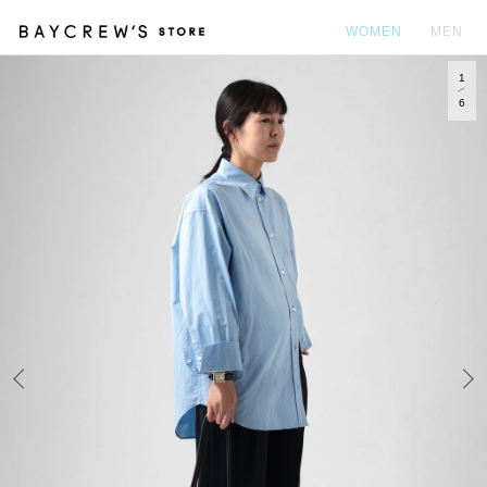
WOMEN
MEN
1
カ
6
Prev