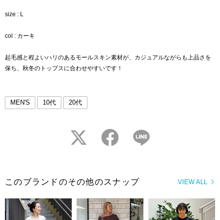
size : L
col : カーキ
起毛感と程よいハリのあるモールスキン素材が、カジュアルながらも上品さを
保ち、秋冬のトップスに合わせやすいです！
MEN'S
10代
20代
twitter
facebook
LINE
このブランドのその他のスナップ
VIEW ALL