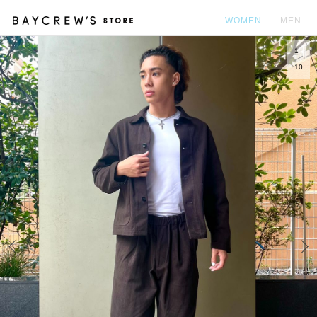
WOMEN
MEN
1
カ
10
Prev