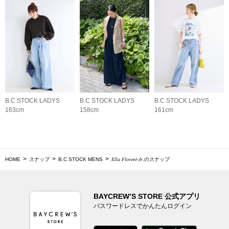
B.C STOCK LADYS
B.C STOCK LADYS
B.C STOCK LADYS
163cm
158cm
161cm
HOME
スナップ
B.C STOCK MENS
𝐸𝑙𝑙𝑎 𝐹𝑙𝑜𝑟𝑒𝑛𝑡-𝐽𝑟.のスナップ
BAYCREW’S STORE 公式アプリ
パスワードレスでかんたんログイン