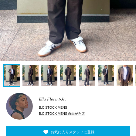
𝐸𝑙𝑙𝑎 𝐹𝑙𝑜𝑟𝑒𝑛𝑡-𝐽𝑟.
B.C STOCK MENS
B.C STOCK MENS 自由が丘店
お気に入りスタッフに登録