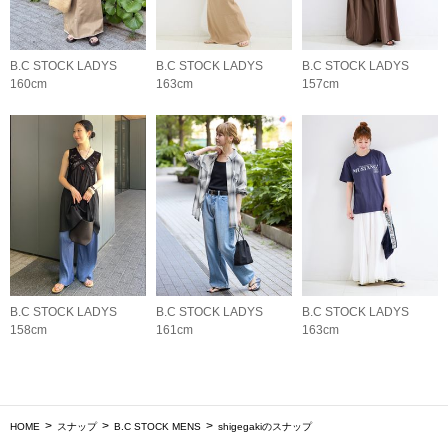
B.C STOCK LADYS
B.C STOCK LADYS
B.C STOCK LADYS
160cm
163cm
157cm
B.C STOCK LADYS
B.C STOCK LADYS
B.C STOCK LADYS
158cm
161cm
163cm
HOME
スナップ
B.C STOCK MENS
shigegakiのスナップ