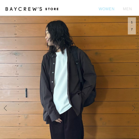
WOMEN
MEN
1
カ
7
Prev