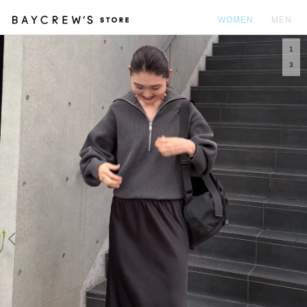
WOMEN
MEN
1
カ
3
Prev