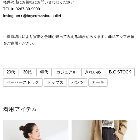
軽井沢店にお気軽にお問い合わせください
TEL ▶ 0267-30-9090
Instagram • @baycrewsstoreoutlet
_ _ _ _ _ _ _ _ _ _ _ _ _ _ _ _ _
※撮影環境により実際と色味が違ってみえる場合があります。商品アップ画像
をご参照ください。
20代
30代
40代
カジュアル
きれいめ
B.C STOCK
ベーセーストック
トップス
パンツ
カーキ
着用アイテム