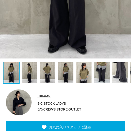
misuzu
B.C STOCK LADYS
BAYCREW'S STORE OUTLET
お気に入りスタッフに登録