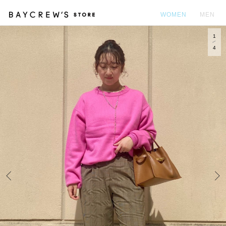
WOMEN
MEN
1
カ
4
Prev