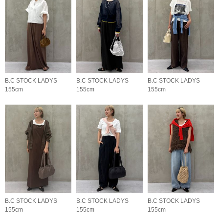
B.C STOCK LADYS
B.C STOCK LADYS
B.C STOCK LADYS
155cm
155cm
155cm
B.C STOCK LADYS
B.C STOCK LADYS
B.C STOCK LADYS
155cm
155cm
155cm