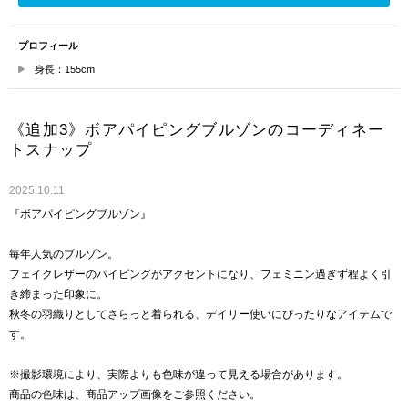
プロフィール
身長：155cm
《追加3》ボアパイピングブルゾンのコーディネー
トスナップ
2025.10.11
『ボアパイピングブルゾン』
毎年人気のブルゾン。
フェイクレザーのパイピングがアクセントになり、フェミニン過ぎず程よく引
き締まった印象に。
秋冬の羽織りとしてさらっと着られる、デイリー使いにぴったりなアイテムで
す。
※撮影環境により、実際よりも色味が違って見える場合があります。
商品の色味は、商品アップ画像をご参照ください。