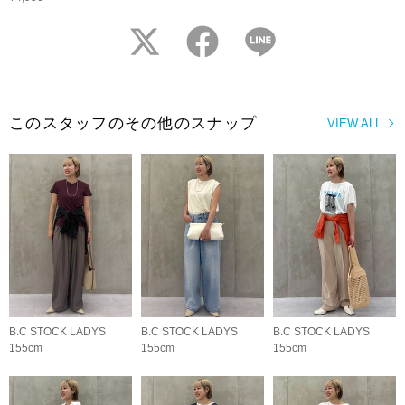
twitter
facebook
LINE
このスタッフのその他のスナップ
VIEW ALL
B.C STOCK LADYS
B.C STOCK LADYS
B.C STOCK LADYS
155cm
155cm
155cm