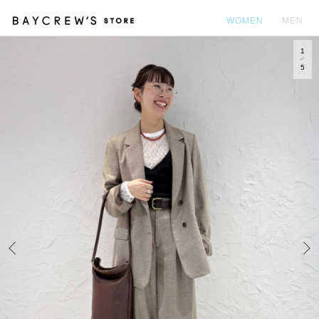
WOMEN
MEN
1
カ
5
Prev