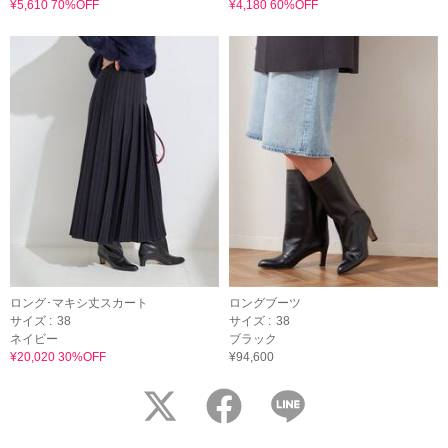
¥5,610 70%OFF
¥4,180 60%OFF
ロング･マキシ丈スカート
ロングブーツ
サイズ :
38
サイズ :
38
ネイビー
ブラック
¥20,020 30%OFF
¥94,600
twitter
facebook
LINE