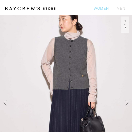
WOMEN
MEN
1
カ
7
Prev