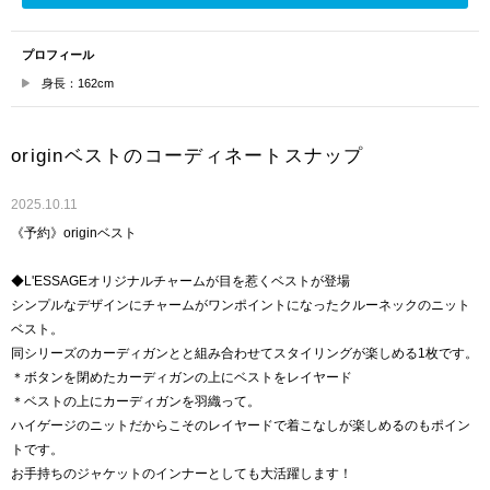
プロフィール
身長：162cm
originベストのコーディネートスナップ
2025.10.11
《予約》originベスト
◆L'ESSAGEオリジナルチャームが目を惹くベストが登場
シンプルなデザインにチャームがワンポイントになったクルーネックのニット
ベスト。
同シリーズのカーディガンとと組み合わせてスタイリングが楽しめる1枚です。
＊ボタンを閉めたカーディガンの上にベストをレイヤード
＊ベストの上にカーディガンを羽織って。
ハイゲージのニットだからこそのレイヤードで着こなしが楽しめるのもポイン
トです。
お手持ちのジャケットのインナーとしても大活躍します！