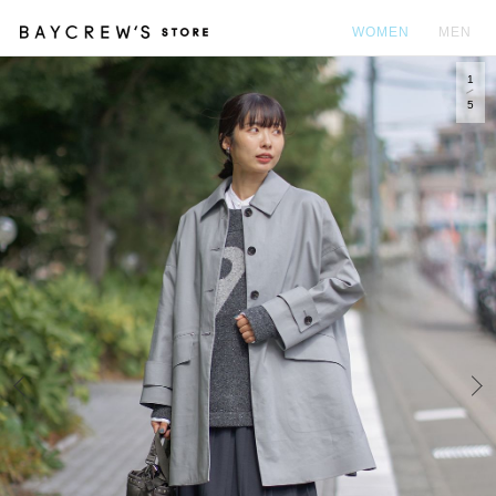
WOMEN
MEN
1
カ
5
Prev