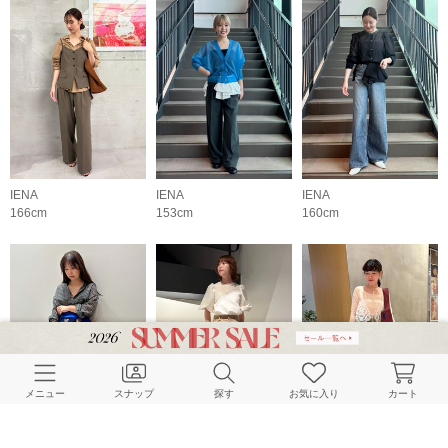
IENA
IENA
IENA
166cm
153cm
160cm
メニュー
スナップ
探す
お気に入り
カート
IENA
IENA
IENA