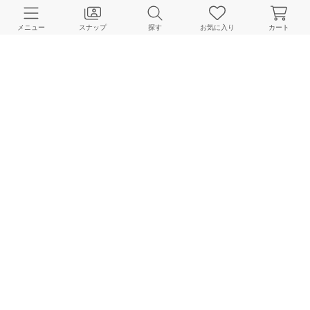
CUSTOMER SERVICE
メニュー
スナップ
探す
お気に入り
カート
よくある質問
ご利用ガイド
店舗検索
採用情報
お客様対応方針
利用規約
企業情報
個人情報保護方針
特定商取引法に基づく表記
FOLLOW US