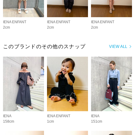
IENA ENFANT
IENA ENFANT
IENA ENFANT
2cm
2cm
2cm
このブランドのその他のスナップ
VIEW ALL
IENA
IENA ENFANT
IENA
158cm
1cm
151cm