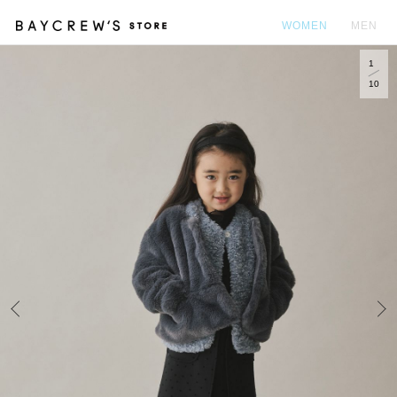
WOMEN
MEN
1
カ
10
Prev