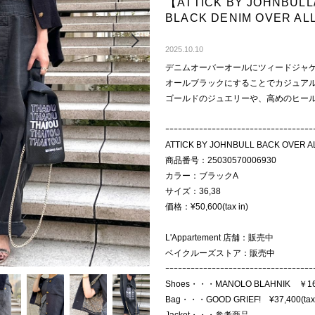
【ATTICK BY JOHNB
BLACK DENIM OVER
Next
2025.10.10
デニムオーバーオールにツィードジャ
オールブラックにすることでカジュア
ゴールドのジュエリーや、高めのヒー
ｰｰｰｰｰｰｰｰｰｰｰｰｰｰｰｰｰｰｰｰｰｰｰｰｰｰｰｰｰｰｰｰｰｰｰ
ATTICK BY JOHNBULL BACK OVER A
商品番号：25030570006930
カラー：ブラックA
サイズ：36,38
価格：¥50,600(tax in)
L'Appartement 店舗：販売中
ベイクルーズストア：販売中
ｰｰｰｰｰｰｰｰｰｰｰｰｰｰｰｰｰｰｰｰｰｰｰｰｰｰｰｰｰｰｰｰｰｰｰ
Shoes・・・MANOLO BLAHNIK ￥1
Bag・・・GOOD GRIEF! ¥37,400(