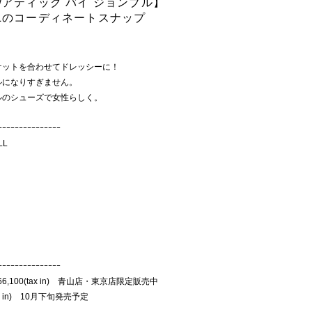
ULL/アティック バイ ジョンブル】
 ALLのコーディネートスナップ
ケットを合わせてドレッシーに！
ルになりすぎません。
ルのシューズで女性らしく。
ｰｰｰｰｰｰｰｰｰｰｰｰｰｰｰ
LL
ｰｰｰｰｰｰｰｰｰｰｰｰｰｰｰ
66,100(tax in) 青山店・東京店限定販売中
tax in) 10月下旬発売予定