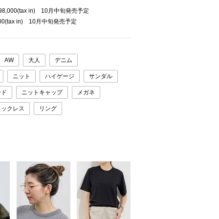
98,000(tax in) 10月中旬発売予定
00(tax in) 10月中旬発売予定
AW
大人
デニム
ニット
ハイゲージ
サンダル
ード
ニットキャップ
メガネ
ネックレス
リング