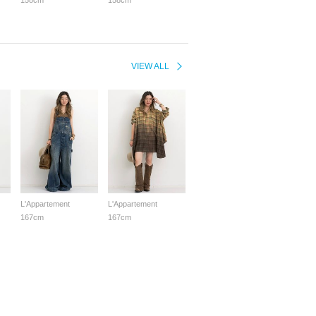
158cm
158cm
VIEW ALL
L'Appartement
L'Appartement
167cm
167cm