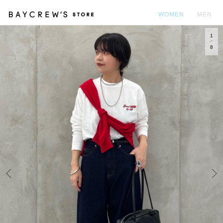
WOMEN
MEN
1
カ
8
Prev