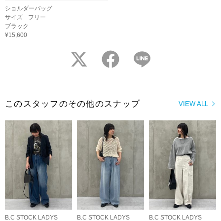
ショルダーバッグ
サイズ :
フリー
ブラック
¥15,600
twitter
facebook
LINE
このスタッフのその他のスナップ
VIEW ALL
B.C STOCK LADYS
B.C STOCK LADYS
B.C STOCK LADYS