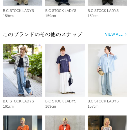
B.C STOCK LADYS
B.C STOCK LADYS
B.C STOCK LADYS
159cm
159cm
159cm
このブランドのその他のスナップ
VIEW ALL
B.C STOCK LADYS
B.C STOCK LADYS
B.C STOCK LADYS
161cm
163cm
157cm