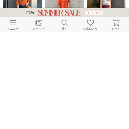
メニュー
スナップ
探す
お気に入り
カート
B.C STOCK LADYS
B.C STOCK LADYS
B.C STOCK LADYS
160cm
160cm
160cm
B.C STOCK LADYS
B.C STOCK LADYS
B.C STOCK LADYS
160cm
161cm
163cm