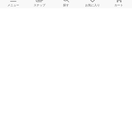
メニュー
スナップ
探す
お気に入り
カート
ご利用ガイド
店舗検索
採用情報
お客様対応方針
利用規約
企業情報
個人情報保護方針
特定商取引法に基づく表記
FOLLOW US