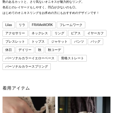
艶のあるカットと、さり気ないオニキスが魅力的なリング。
色石とのレイヤードもしやすく、凹凸が少ないのも◎。
はじめてのオニキスリングをお求めの方にもおすすめのデザインです！
Lilas
リラ
FRAMeWORK
フレームワーク
アクセサリー
ネックレス
リング
ピアス
イヤーカフ
ブレスレット
トップス
ジャケット
パンツ
バッグ
休日
デイリー
秋
秋コーデ
パーソナルカラーイエローベース
骨格ストレート
パーソナルカラースプリング
着用アイテム