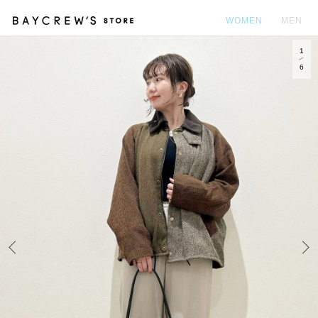
WOMEN
MEN
1
カ
6
Prev