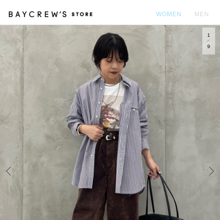
WOMEN
MEN
1
カ
9
Prev