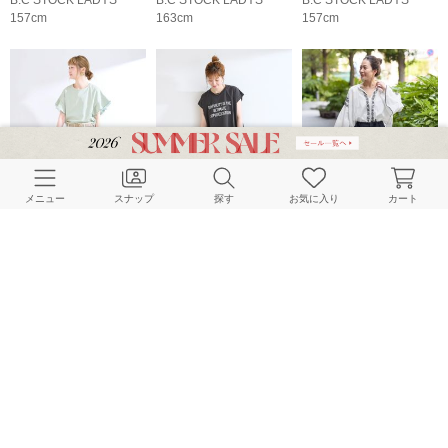
B.C STOCK LADYS
B.C STOCK LADYS
B.C STOCK LADYS
157cm
163cm
157cm
メニュー
スナップ
探す
お気に入り
カート
B.C STOCK LADYS
B.C STOCK LADYS
B.C STOCK LADYS
161cm
163cm
157cm