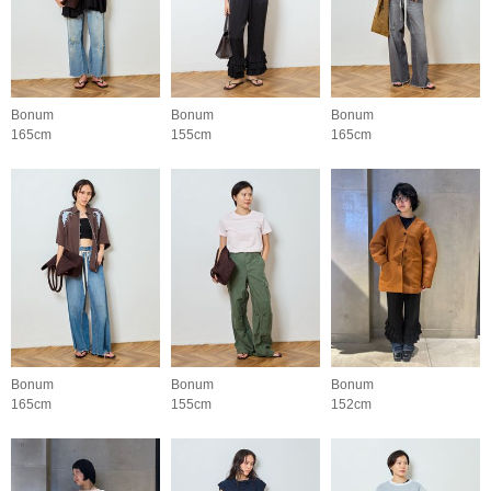
Bonum
Bonum
Bonum
165cm
155cm
165cm
Bonum
Bonum
Bonum
165cm
155cm
152cm