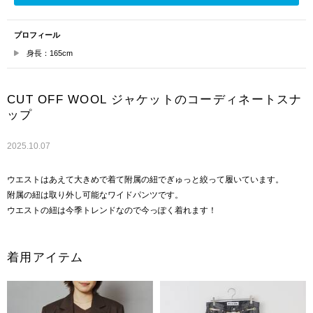
プロフィール
身長：165cm
CUT OFF WOOL ジャケットのコーディネートスナ
ップ
2025.10.07
ウエストはあえて大きめで着て附属の紐でぎゅっと絞って履いています。
附属の紐は取り外し可能なワイドパンツです。
ウエストの紐は今季トレンドなので今っぽく着れます！
着用アイテム