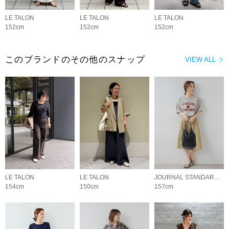
LE TALON
LE TALON
LE TALON
152cm
152cm
152cm
このブランドのその他のスナップ
VIEW ALL
LE TALON
LE TALON
JOURNAL STANDARD relume LADYS
154cm
150cm
157cm