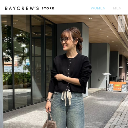
WOMEN
MEN
1
カ
7
Prev