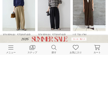
JOURNAL STANDARD relume LADYS
JOURNAL STANDARD relume LADYS
LE TALON
157cm
158cm
158cm
メニュー
スナップ
探す
お気に入り
カート
JOURNAL STANDARD relume LADYS
LE TALON
JOURNAL STANDARD relume LADYS
158cm
148cm
157cm