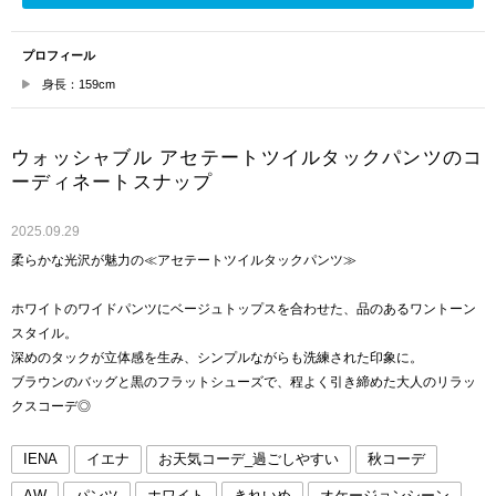
プロフィール
身長：159cm
ウォッシャブル アセテートツイルタックパンツのコ
ーディネートスナップ
2025.09.29
柔らかな光沢が魅力の≪アセテートツイルタックパンツ≫
ホワイトのワイドパンツにベージュトップスを合わせた、品のあるワントーン
スタイル。
深めのタックが立体感を生み、シンプルながらも洗練された印象に。
ブラウンのバッグと黒のフラットシューズで、程よく引き締めた大人のリラッ
クスコーデ◎
IENA
イエナ
お天気コーデ_過ごしやすい
秋コーデ
AW
パンツ
ホワイト
きれいめ
オケージョンシーン