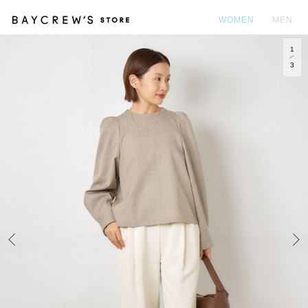
WOMEN
MEN
1
カ
3
Prev