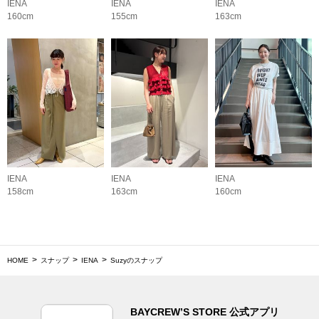
IENA
IENA
IENA
160cm
155cm
163cm
IENA
IENA
IENA
158cm
163cm
160cm
HOME
スナップ
IENA
Suzyのスナップ
BAYCREW’S STORE 公式アプリ