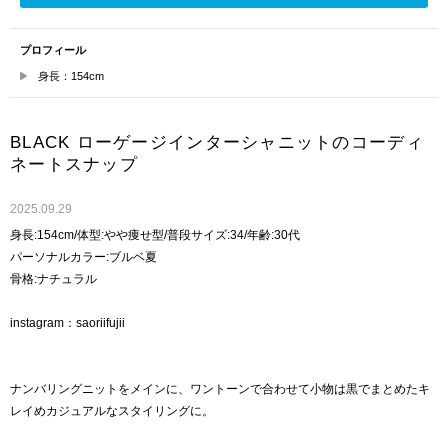
プロフィール
身長：154cm
BLACK ローゲージインターシャニットのコーディ
ネートスナップ
2025.09.29
身長:154cm/体型:やや痩せ型/普段サイズ:34/年齢:30代
パーソナルカラー:ブルベ夏
骨格:ナチュラル
instagram：saoriifujii
ナンバリングニットをメインに、ワントーンで合わせて小物は黒でまとめたキ
レイめカジュアルなスタイリングに。