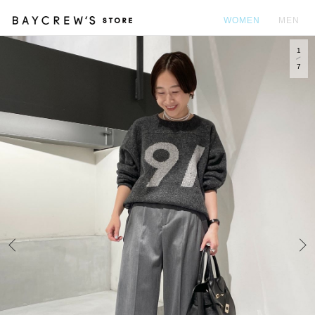
WOMEN
MEN
1
カ
7
Prev