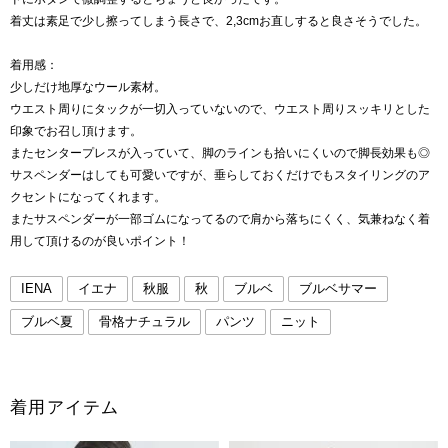
着丈は素足で少し擦ってしまう長さで、2,3cmお直しすると良さそうでした。
着用感：
少しだけ地厚なウール素材。
ウエスト周りにタックが一切入っていないので、ウエスト周りスッキリとした
印象でお召し頂けます。
またセンタープレスが入っていて、脚のラインも拾いにくいので脚長効果も◎
サスペンダーはしても可愛いですが、垂らしておくだけでもスタイリングのア
クセントになってくれます。
またサスペンダーが一部ゴムになってるので肩から落ちにくく、気兼ねなく着
用して頂けるのが良いポイント！
IENA
イエナ
秋服
秋
ブルベ
ブルベサマー
ブルベ夏
骨格ナチュラル
パンツ
ニット
着用アイテム