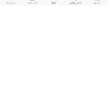
メニュー
スナップ
探す
お気に入り
カート
ご利用ガイド
店舗検索
採用情報
お客様対応方針
利用規約
企業情報
個人情報保護方針
特定商取引法に基づく表記
FOLLOW US
© BAYCREW’S CO., LTD. All rights reserved.