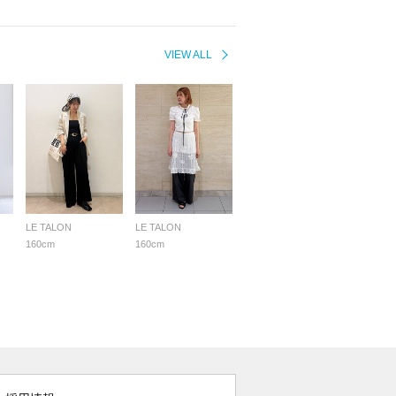
VIEW ALL
LE TALON
LE TALON
160cm
160cm