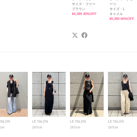
サイズ :
フリー
ーツ
ブラウン
サイズ :
L
¥4,389 30%OFF
キャメル
¥6,380 60%OFF
 TALON
LE TALON
LE TALON
LE TALON
7cm
167cm
167cm
167cm