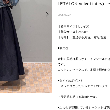
LETALON velvet to
Next
2025.09.27
───────────────────
【着用サイズ】Lサイズ
【普段サイズ】24.0cm
【足幅】 左足/外反母趾 右足/普通
───────────────────
■着用感
素材の質感は柔らかく、インソールに
です。
コットンのソックスで、足幅を締め付
■おすすめポイント
・スッキリとしたシルエットのスクエ
・安定感を感じる3cmヒール。
◾️こちらで着用しているジャケットは