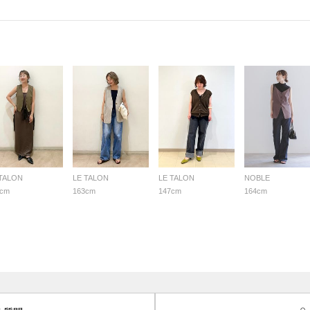
 TALON
LE TALON
LE TALON
NOBLE
3cm
163cm
147cm
164cm