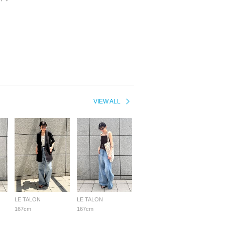
VIEW ALL
LE TALON
LE TALON
167cm
167cm