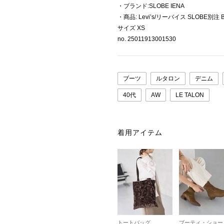
・ブランド:SLOBE IENA
・商品: Levi’s/リーバイス SLOBE別注
サイズ XS
no. 25011913001530
ブーツ
ルタロン
デニム
40代
AW
LE TALON
着用アイテム
トートバッグ
ブーティ・ショー