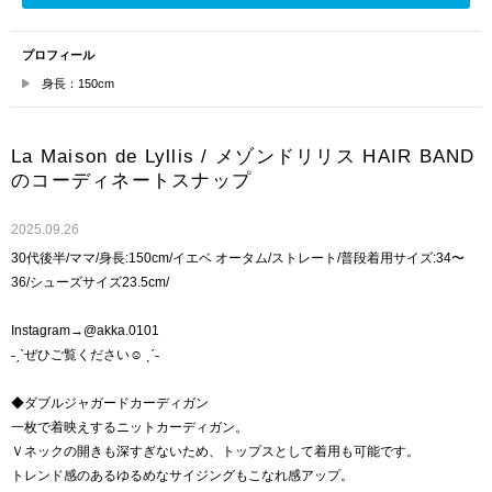
プロフィール
身長：150cm
La Maison de Lyllis / メゾンドリリス HAIR BAND
のコーディネートスナップ
2025.09.26
30代後半/ママ/身長:150cm/イエベ オータム/ストレート/普段着用サイズ:34〜
36/シューズサイズ23.5cm/
Instagram→@akka.0101
˗ˏˋぜひご覧ください☺︎ ˎˊ˗
◆ダブルジャガードカーディガン
一枚で着映えするニットカーディガン。
Ｖネックの開きも深すぎないため、トップスとして着用も可能です。
トレンド感のあるゆるめなサイジングもこなれ感アップ。