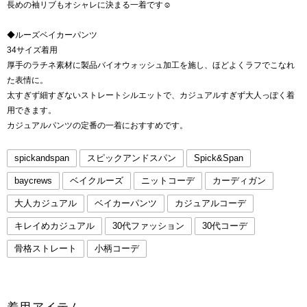
長めの袖リブもオシャレに決まる一着です☺︎
◆ルーズベイカーパンツ
34サイズ着用
厚手のラチネ素材に製品バイオウォッシュ加工を施し、ほどよくラフでこなれ
た表情に。
太すぎず細すぎないストレートシルエットで、カジュアルすぎず大人っぽく着
用できます。
カジュアルパンツの定番の一着におすすめです。
spickandspan
スピックアンドスパン
Spick&Span
baycrews
ベイクルーズ
ニットコーデ
カーディガン
大人カジュアル
ベイカーパンツ
カジュアルコーデ
キレイめカジュアル
30代ファッション
30代コーデ
骨格ストレート
小柄コーデ