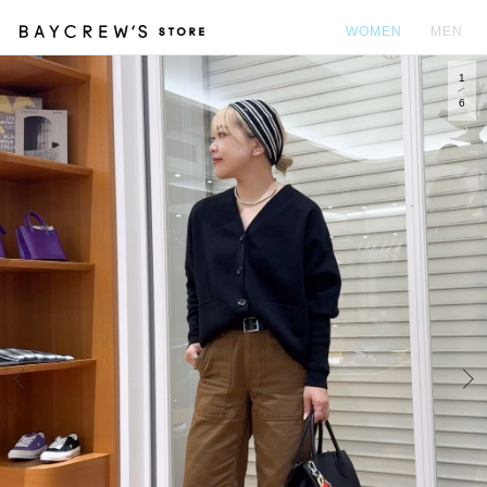
WOMEN
MEN
1
カ
6
Prev